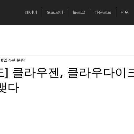
테이너
오프로더
블로그
다운로드
지원
 8일
1분 분량
도] 클라우젠, 클라우다이
맺다